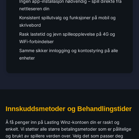
Ingen app-installasjon nødvendig – spill direkte fra
nettleseren din
Konsistent spillutvalg og funksjoner på mobil og
skrivebord
Rask lastetid og jevn spilleopplevelse på 4G og
WiFi-forbindelser
Samme sikker innlogging og kontostyring på alle
enheter
Innskuddsmetoder og Behandlingstider
Å få penger inn på Lasting Winz-kontoen din er raskt og
enkelt. Vi støtter alle større betalingsmetoder som er pålitelige
og brukt av spillere verden over. Velg det som passer deg