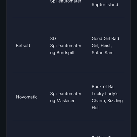
Spilleautomater
Raptor Island
bon
bre
Spe
kin
3D
Good Girl Bad
spi
Betsoft
Spilleautomater
Girl, Heist,
eng
og Bordspill
Safari Sam
og 
ski
til
Øst
Book of Ra,
ste
Spilleautomater
Lucky Lady's
lan
Novomatic
og Maskiner
Charm, Sizzling
til
Hot
pål
spi
Del
tilb