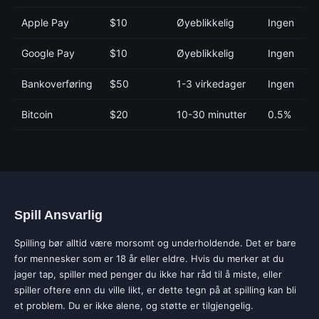
Apple Pay
$10
Øyeblikkelig
Ingen
Google Pay
$10
Øyeblikkelig
Ingen
Bankoverføring
$50
1-3 virkedager
Ingen
Bitcoin
$20
10-30 minutter
0.5%
Spill Ansvarlig
Spilling bør alltid være morsomt og underholdende. Det er bare
for mennesker som er 18 år eller eldre. Hvis du merker at du
jager tap, spiller med penger du ikke har råd til å miste, eller
spiller oftere enn du ville likt, er dette tegn på at spilling kan bli
et problem. Du er ikke alene, og støtte er tilgjengelig.