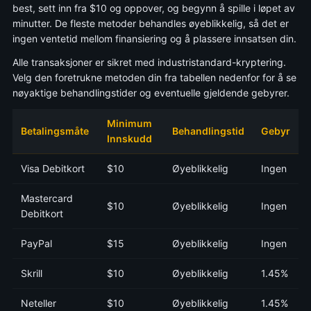
best, sett inn fra $10 og oppover, og begynn å spille i løpet av
minutter. De fleste metoder behandles øyeblikkelig, så det er
ingen ventetid mellom finansiering og å plassere innsatsen din.
Alle transaksjoner er sikret med industristandard-kryptering.
Velg den foretrukne metoden din fra tabellen nedenfor for å se
nøyaktige behandlingstider og eventuelle gjeldende gebyrer.
Minimum
Betalingsmåte
Behandlingstid
Gebyr
Innskudd
Visa Debitkort
$10
Øyeblikkelig
Ingen
Mastercard
$10
Øyeblikkelig
Ingen
Debitkort
PayPal
$15
Øyeblikkelig
Ingen
Skrill
$10
Øyeblikkelig
1.45%
Neteller
$10
Øyeblikkelig
1.45%