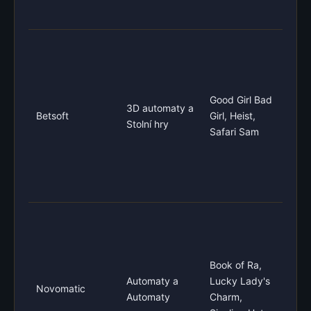
přit
Spec
na 
3D 
pou
Good Girl Bad
3D automaty a
ani
Betsoft
Girl, Heist,
Stolní hry
pův
Safari Sam
příb
odli
sta
nab
Rak
posk
siln
Book of Ra,
trad
Automaty a
Lucky Lady's
přít
Novomatic
Automaty
Charm,
poz