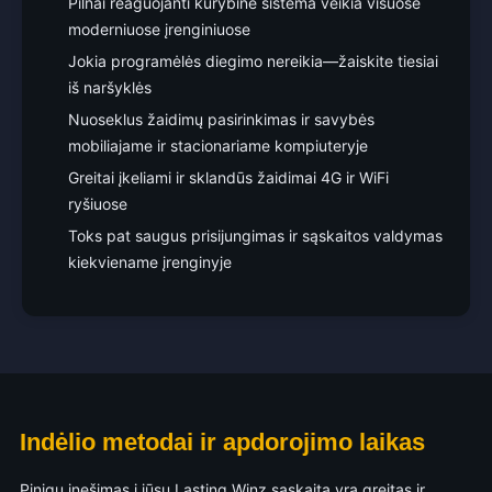
Pilnai reaguojanti kūrybinė sistema veikia visuose
moderniuose įrenginiuose
Jokia programėlės diegimo nereikia—žaiskite tiesiai
iš naršyklės
Nuoseklus žaidimų pasirinkimas ir savybės
mobiliajame ir stacionariame kompiuteryje
Greitai įkeliami ir sklandūs žaidimai 4G ir WiFi
ryšiuose
Toks pat saugus prisijungimas ir sąskaitos valdymas
kiekviename įrenginyje
Indėlio metodai ir apdorojimo laikas
Pinigų įnešimas į jūsų Lasting Winz sąskaitą yra greitas ir