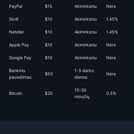
PayPal
$15
Akimirksniu
Nėra
Skrill
$10
Akimirksniu
1.45%
Neteller
$10
Akimirksniu
1.45%
Apple Pay
$10
Akimirksniu
Nėra
Google Pay
$10
Akimirksniu
Nėra
Bankinis
1-3 darbo
$50
Nėra
pavediimas
dienos
10-30
Bitcoin
$20
0.5%
minučių