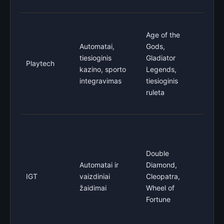
temo
Išsam
Age of the
teikėj
Automatai,
Gods,
licenc
tiesioginis
Gladiator
sport
Playtech
kazino, sporto
Legends,
integr
integravimas
tiesioginis
išplės
ruleta
instit
žaidė
Nusta
ameri
teikėj
Double
ikoni
Automatai ir
Diamond,
žaidi
IGT
vaizdiniai
Cleopatra,
konver
žaidimai
Wheel of
nuolat
Fortune
našu
regul