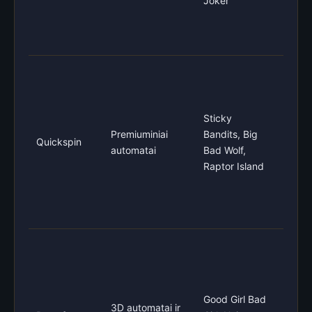
Joker
optim
mobili
veiki
Playt
įsigyt
žino
Sticky
vizual
Premiuminiai
Bandits, Big
poliru
Quickspin
automatai
Bad Wolf,
žaidi
Raptor Island
atski
mecha
plači
patra
Speci
kinem
3D a
su pat
Good Girl Bad
3D automatai ir
animac