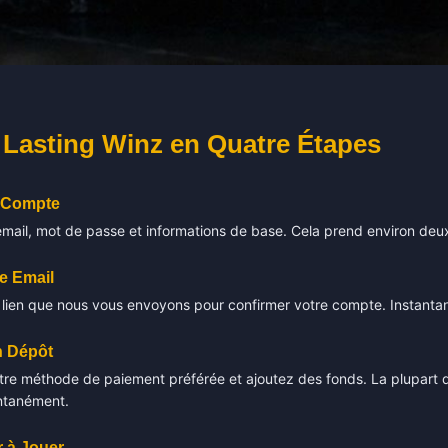
 Lasting Winz en Quatre Étapes
e Compte
email, mot de passe et informations de base. Cela prend environ deu
re Email
e lien que nous vous envoyons pour confirmer votre compte. Instanta
n Dépôt
tre méthode de paiement préférée et ajoutez des fonds. La plupart
antanément.
 à Jouer