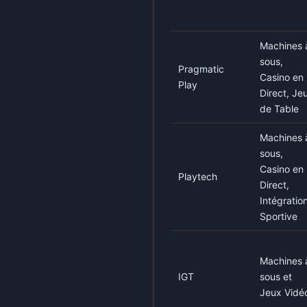
Machines 
sous,
Pragmatic
Casino en
Play
Direct, Je
de Table
Machines 
sous,
Casino en
Playtech
Direct,
Intégratio
Sportive
Machines 
IGT
sous et
Jeux Vidé