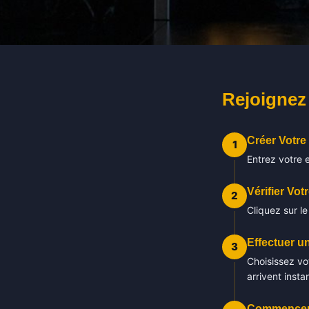
Rejoignez
Créer Votr
1
Entrez votre 
Vérifier Vot
2
Cliquez sur l
Effectuer u
3
Choisissez vo
arrivent inst
Commencer