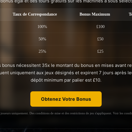
 bonus égal et des tours gratuits sur les machines à sous sélec
Taux de Correspondance
Bonus Maximum
T
100%
£100
50%
£50
25%
£25
s bonus nécessitent 35x le montant du bonus en mises avant retr
quent uniquement aux jeux désignés et expirent 7 jours après leu
dépôt minimum par palier est £10.
Obtenez Votre Bonus
oueurs uniquement. Des conditions de mise et des restrictions de jeu s'appliquent. Voir les condi