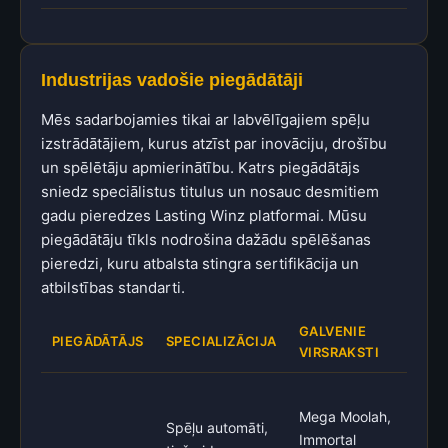
Industrijas vadošie piegādātāji
Mēs sadarbojamies tikai ar labvēlīgajiem spēļu
izstrādātājiem, kurus atzīst par inovāciju, drošību
un spēlētāju apmierinātību. Katrs piegādātājs
sniedz speciālistus titulus un nosauc desmitiem
gadu pieredzes Lasting Winz platformai. Mūsu
piegādātāju tīkls nodrošina dažādu spēlēšanas
pieredzi, kuru atbalsta stingra sertifikācija un
atbilstības standarti.
GALVENIE
KAS
PIEGĀDĀTĀJS
SPECIALIZĀCIJA
VIRSRAKSTI
ATŠ
Indus
Mega Moolah,
pioni
Spēļu automāti,
Immortal
prog