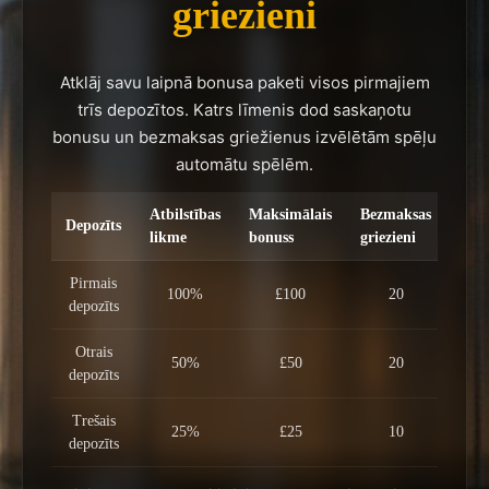
griezieni
Atklāj savu laipnā bonusa paketi visos pirmajiem
trīs depozītos. Katrs līmenis dod saskaņotu
bonusu un bezmaksas griežienus izvēlētām spēļu
automātu spēlēm.
Atbilstības
Maksimālais
Bezmaksas
Depozīts
likme
bonuss
griezieni
Pirmais
100%
£100
20
depozīts
Otrais
50%
£50
20
depozīts
Trešais
25%
£25
10
depozīts