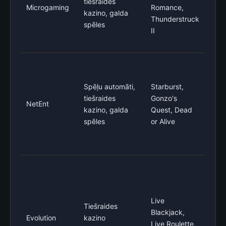
tiešraides
Microgaming
Romance,
džek
kazino, galda
Thunderstruck
plaš
spēles
II
portf
kop
Zvie
kas 
Spēļu automāti,
Starburst,
pre
tiešraides
Gonzo's
graf
NetEnt
kazino, galda
Quest, Dead
pirm
spēles
or Alive
un k
spēl
metr
Tieš
spēl
vadī
Live
vair
Tiešraides
Blackjack,
leņķ
Evolution
kazino
Live Roulette,
miji