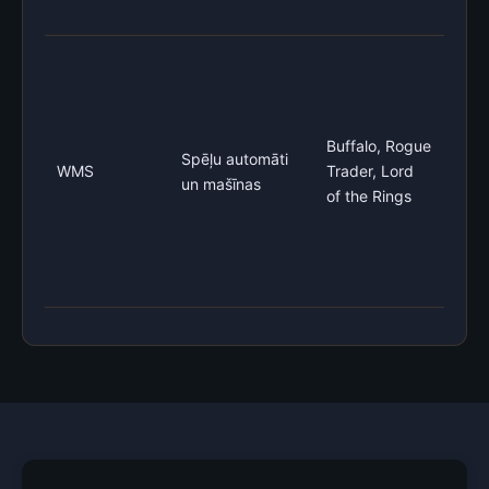
diza
Scie
daļa
lice
inte
Buffalo, Rogue
Spēļu automāti
īpaš
WMS
Trader, Lord
un mašīnas
auto
of the Rings
pier
test
vair
juris