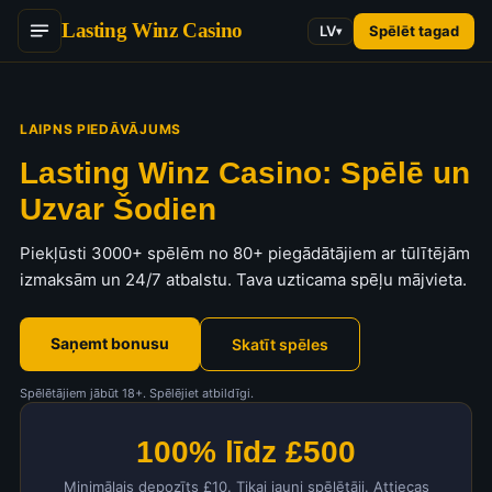
Lasting Winz Casino
LV
Spēlēt tagad
▾
LAIPNS PIEDĀVĀJUMS
Lasting Winz Casino: Spēlē un
Uzvar Šodien
Piekļūsti 3000+ spēlēm no 80+ piegādātājiem ar tūlītējām
izmaksām un 24/7 atbalstu. Tava uzticama spēļu mājvieta.
Saņemt bonusu
Skatīt spēles
Spēlētājiem jābūt 18+. Spēlējiet atbildīgi.
100% līdz £500
Minimālais depozīts £10. Tikai jauni spēlētāji. Attiecas