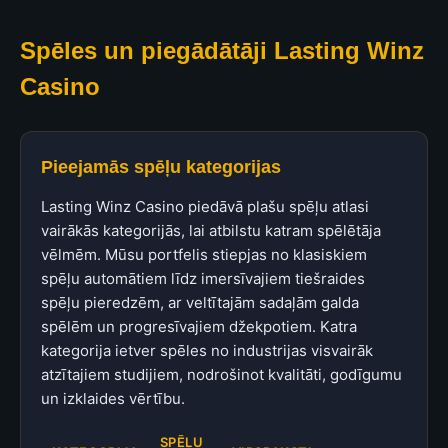
Spēles un piegādātāji Lasting Winz
Casino
Pieejamās spēļu kategorijas
Lasting Winz Casino piedāvā plašu spēļu atlasi
vairākās kategorijās, lai atbilstu katram spēlētāja
vēlmēm. Mūsu portfelis stiepjas no klasiskiem
spēļu automātiem līdz imersīvajiem tiešraides
spēļu pieredzēm, ar veltītajām sadaļām galda
spēlēm un progresīvajiem džekpotiem. Katra
kategorija ietver spēles no industrijas visvairāk
atzītajiem studijiem, nodrošinot kvalitāti, godīgumu
un izklaides vērtību.
SPĒĻU