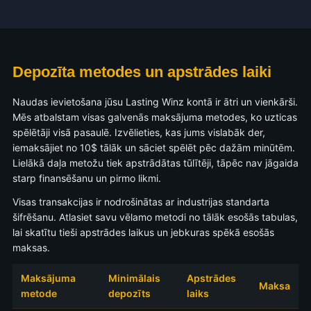
Depozīta metodes un apstrādes laiki
Naudas ievietošana jūsu Lasting Winz kontā ir ātri un vienkārši.
Mēs atbalstam visas galvenās maksājuma metodes, ko uzticas
spēlētāji visā pasaulē. Izvēlieties, kas jums vislabāk der,
iemaksājiet no 10$ tālāk un sāciet spēlēt pēc dažām minūtēm.
Lielākā daļa metožu tiek apstrādātas tūlītēji, tāpēc nav jāgaida
starp finansēšanu un pirmo likmi.
Visas transakcijas ir nodrošinātas ar industrijas standarta
šifrēšanu. Atlasiet savu vēlamo metodi no tālāk esošās tabulas,
lai skatītu tieši apstrādes laikus un jebkuras spēkā esošās
maksas.
Maksājuma
Minimālais
Apstrādes
Maksa
metode
depozīts
laiks