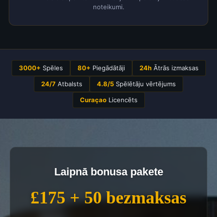
noteikumi.
3000+
Spēles
80+
Piegādātāji
24h
Ātrās izmaksas
24/7
Atbalsts
4.8/5
Spēlētāju vērtējums
Curaçao
Licencēts
Laipnā bonusa pakete
£175 + 50 bezmaksas