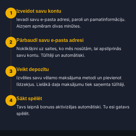
Izveidot savu kontu
1
Ievadi savu e-pasta adresi, paroli un pamatinformāciju.
Aizņem apmēram divas minūtes.
Pārbaudī savu e-pasta adresi
2
Noklikšķini uz saites, ko mēs nosūtām, lai apstiprinās
savu kontu. Tūlītēji un automātiski.
Veikt depozītu
3
Izvēlies savu vēlamo maksājuma metodi un pievienot
līdzekļus. Lielākā daļa maksājumu tiek saņemta tūlītēji.
Sākt spēlēt
4
Tavs laipnā bonuss aktivizējas automātiski. Tu esi gatavs
spēlēt.