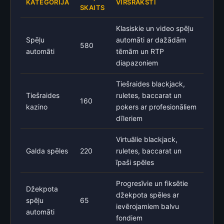
KATEGORIJA
VIRSRAKSTI
SKAITS
Klasiskie un video spēļu
Spēļu
automāti ar dažādām
580
automāti
tēmām un RTP
diapazoniem
Tiešraides blackjack,
Tiešraides
ruletes, baccarat un
160
kazino
pokers ar profesionāliem
dīleriem
Virtuālie blackjack,
Galda spēles
220
ruletes, baccarat un
īpaši spēles
Progresīvie un fiksētie
Džekpota
džekpota spēles ar
spēļu
65
ievērojamiem balvu
automāti
fondiem