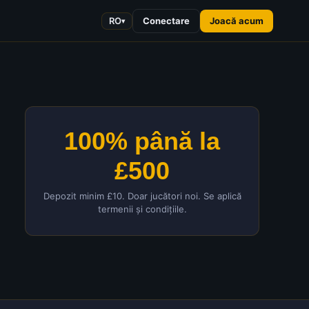
RO
Conectare
Joacă acum
▾
100% până la
£500
Depozit minim £10. Doar jucători noi. Se aplică
termenii și condițiile.