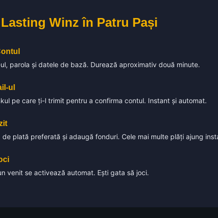
 Lasting Winz în Patru Pași
Contul
-ul, parola și datele de bază. Durează aproximativ două minute.
il-ul
nkul pe care ți-l trimit pentru a confirma contul. Instant și automat.
it
de plată preferată și adaugă fonduri. Cele mai multe plăți ajung inst
oci
n venit se activează automat. Ești gata să joci.