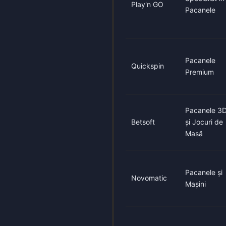
Play'n GO
Pacanele
Pacanele
Quickspin
Premium
Pacanele 3
Betsoft
și Jocuri de
Masă
Pacanele și
Novomatic
Mașini