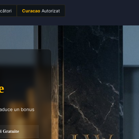
cători
Curacao
Autorizat
e
ă aduce un bonus
i Gratuite