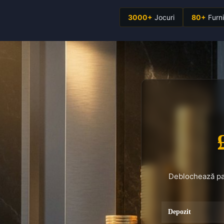
3000+
Jocuri
80+
Furni
Deblochează pac
Depozit