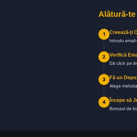
Alătură-te
Creează-ți 
1
Introdu email
Verifică Ema
2
Dă click pe li
Fă un Depoz
3
Alege metoda 
Începe să J
4
Bonusul de bu