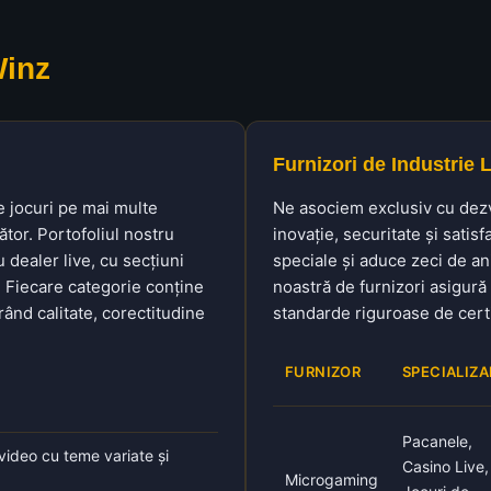
Winz
Furnizori de Industrie 
 jocuri pe mai multe
Ne asociem exclusiv cu dezv
ător. Portofoliul nostru
inovație, securitate și satisf
 dealer live, cu secțiuni
speciale și aduce zeci de a
. Fiecare categorie conține
noastră de furnizori asigur
urând calitate, corectitudine
standarde riguroase de certi
FURNIZOR
SPECIALIZA
Pacanele,
video cu teme variate și
Casino Live,
Microgaming