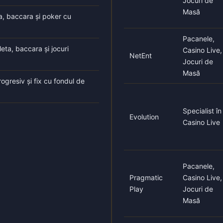
Jocuri de
Masă
ta, baccara și poker cu
Pacanele,
leta, baccara și jocuri
Casino Live,
NetEnt
Jocuri de
Masă
ogresiv și fix cu fondul de
Specialist în
Evolution
Casino Live
Pacanele,
Pragmatic
Casino Live,
Play
Jocuri de
Masă