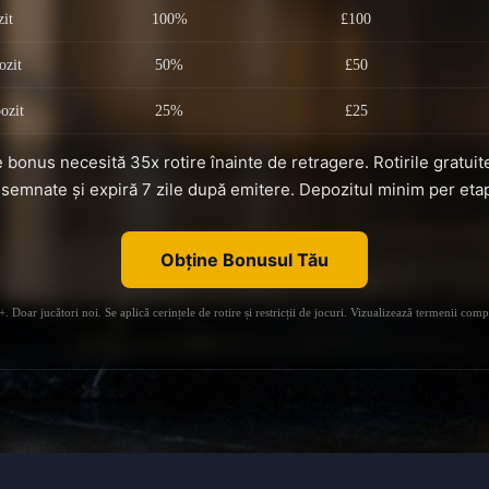
it
100%
£100
ozit
50%
£50
ozit
25%
£25
 bonus necesită 35x rotire înainte de retragere. Rotirile gratuit
esemnate și expiră 7 zile după emitere. Depozitul minim per eta
Obține Bonusul Tău
. Doar jucători noi. Se aplică cerințele de rotire și restricții de jocuri. Vizualizează termenii comp