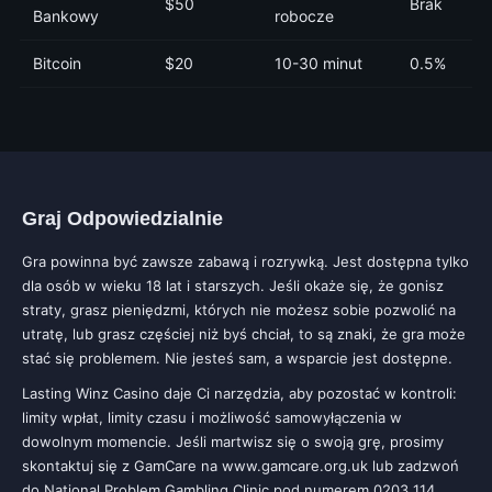
$50
Brak
Bankowy
robocze
Bitcoin
$20
10-30 minut
0.5%
Graj Odpowiedzialnie
Gra powinna być zawsze zabawą i rozrywką. Jest dostępna tylko
dla osób w wieku 18 lat i starszych. Jeśli okaże się, że gonisz
straty, grasz pieniędzmi, których nie możesz sobie pozwolić na
utratę, lub grasz częściej niż byś chciał, to są znaki, że gra może
stać się problemem. Nie jesteś sam, a wsparcie jest dostępne.
Lasting Winz Casino daje Ci narzędzia, aby pozostać w kontroli:
limity wpłat, limity czasu i możliwość samowyłączenia w
dowolnym momencie. Jeśli martwisz się o swoją grę, prosimy
skontaktuj się z GamCare na www.gamcare.org.uk lub zadzwoń
do National Problem Gambling Clinic pod numerem 0203 114