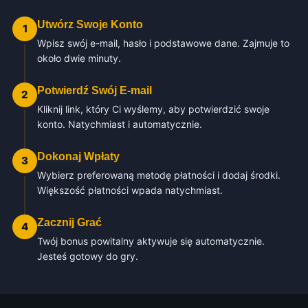
Utwórz Swoje Konto
1
Wpisz swój e-mail, hasło i podstawowe dane. Zajmuje to
około dwie minuty.
Potwierdź Swój E-mail
2
Kliknij link, który Ci wyślemy, aby potwierdzić swoje
konto. Natychmiast i automatycznie.
Dokonaj Wpłaty
3
Wybierz preferowaną metodę płatności i dodaj środki.
Większość płatności wpada natychmiast.
Zacznij Grać
4
Twój bonus powitalny aktywuje się automatycznie.
Jesteś gotowy do gry.