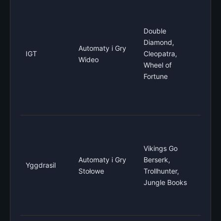
Ustan
dost
amery
Double
ikoni
Diamond,
Automaty i Gry
konwe
IGT
Cleopatra,
Wideo
nazie
Wheel of
kons
Fortune
wydaj
rynka
regul
Skupi
malta
Vikings Go
podkr
Automaty i Gry
Berserk,
prem
Yggdrasil
Stołowe
Trollhunter,
dewelo
Jungle Books
autor
zamia
maso