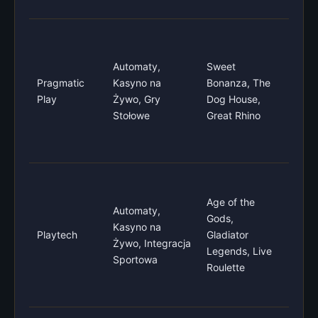
całym
Szyb
rozsz
Automaty,
Sweet
portfo
Pragmatic
Kasyno na
Bonanza, The
nacis
Play
Żywo, Gry
Dog House,
kompa
Stołowe
Great Rhino
mobil
zróżn
temat
Komp
dosta
Age of the
Automaty,
z lic
Gods,
Kasyno na
integ
Playtech
Gladiator
Żywo, Integracja
sport
Legends, Live
Sportowa
szero
Roulette
gracz
insty