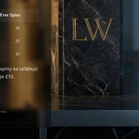
Free Spiny
20
20
10
spiny sa vzťahujú
je £10.
enky.