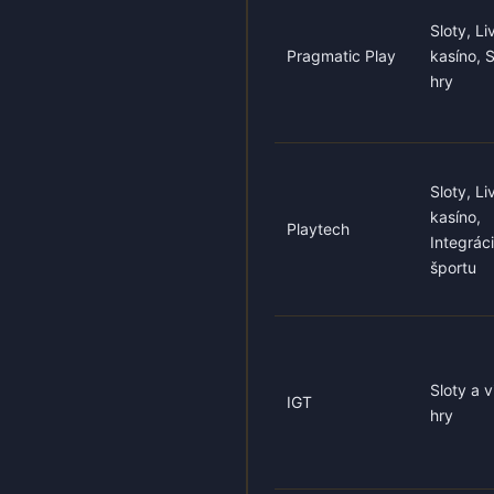
Sloty, Li
Pragmatic Play
kasíno, 
hry
Sloty, Li
kasíno,
Playtech
Integrác
športu
Sloty a 
IGT
hry