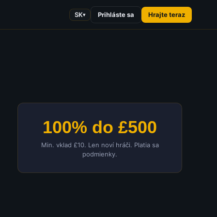
SK
Prihláste sa
Hrajte teraz
▾
100% do £500
Min. vklad £10. Len noví hráči. Platia sa
podmienky.