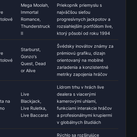
Mega Moolah,
Priekopník priemyslu s
ve
Immortal
najväčšou sieťou
Stolové
Romance,
progresívnych jackpotov a
Thunderstruck
rozsiahlejším portfóliom live,
II
ktorý pôsobí od roku 1994
Švédsky inovátov známy za
Starburst,
ve
prémiovú grafiku, dizajn
Gonzo's
Stolové
orientovaný na mobilné
Quest, Dead
zariadenia a konzistentné
or Alive
metriky zapojenia hráčov
Lídrom trhu v hrách live
Live
dealera s viacerými
sta na
Blackjack,
kamerovými uhlami,
íno
Live Ruletka,
funkciami interakcie hráčov
Live Baccarat
a profesionálnymi krupiermi
v globálnych študiách
Rýchlo sa rozširujúce